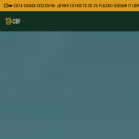
🎟️ CATA GUIADA EXCLUSIVA: ¡AFORO ESTRICTO DE 30 PLAZAS! QUEDAN 11 LIB
CBF